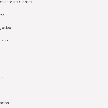
ca ante tus clientes.
cto
ogotipo
lizado
rio
tación