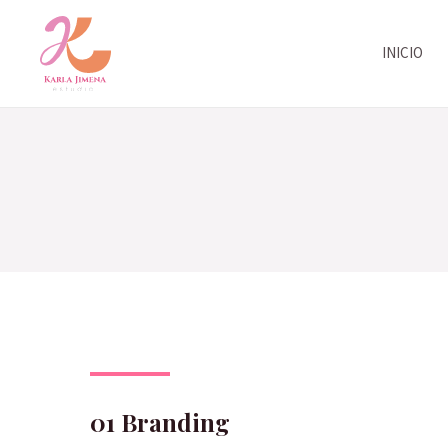
Ir
al
INICIO
contenido
01 Branding